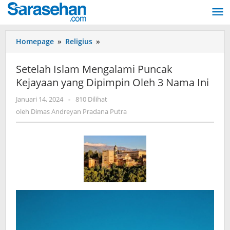
Lewati
ke
konten
Homepage
»
Religius
»
Setelah
Islam
Mengalami
Setelah Islam Mengalami Puncak
Puncak
Kejayaan yang Dipimpin Oleh 3 Nama Ini
Kejayaan
yang
Januari 14, 2024
oleh
-
810 Dilihat
Dipimpin
Dimas
oleh
Dimas Andreyan Pradana Putra
Oleh
Andreyan
3
Pradana
Putra
Nama
Ini