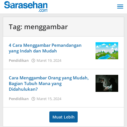
Lewati
ke
konten
Tag:
menggambar
4 Cara Menggambar Pemandangan
yang Indah dan Mudah
Pendidikan
Maret 19, 2024
oleh
Dimas
Andreyan
Pradana
Cara Menggambar Orang yang Mudah,
Putra
Bagian Tubuh Mana yang
Didahulukan?
Pendidikan
Maret 15, 2024
oleh
Dimas
Andreyan
Pradana
Muat Lebih
Putra