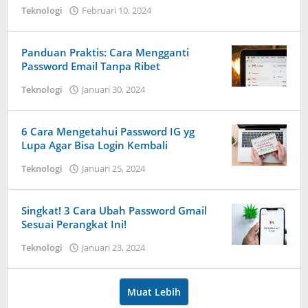
Teknologi
Februari 10, 2024
oleh
Dimas
Andreyan
Pradana
Panduan Praktis: Cara Mengganti
Putra
Password Email Tanpa Ribet
Teknologi
Januari 30, 2024
oleh
Dimas
Andreyan
Pradana
6 Cara Mengetahui Password IG yg
Putra
Lupa Agar Bisa Login Kembali
Teknologi
Januari 25, 2024
oleh
Dimas
Andreyan
Pradana
Singkat! 3 Cara Ubah Password Gmail
Putra
Sesuai Perangkat Ini!
Teknologi
Januari 23, 2024
oleh
Dimas
Andreyan
Pradana
Muat Lebih
Putra