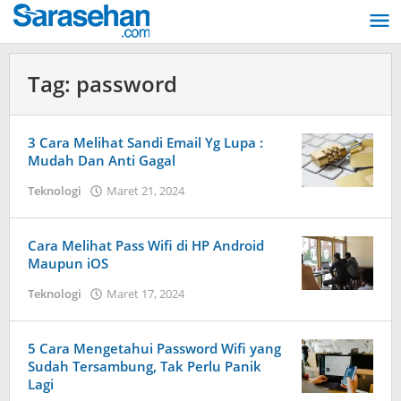
Lewati
ke
konten
Tag:
password
3 Cara Melihat Sandi Email Yg Lupa :
Mudah Dan Anti Gagal
Teknologi
Maret 21, 2024
oleh
Dimas
Andreyan
Pradana
Cara Melihat Pass Wifi di HP Android
Putra
Maupun iOS
Teknologi
Maret 17, 2024
oleh
Dimas
Andreyan
Pradana
5 Cara Mengetahui Password Wifi yang
Putra
Sudah Tersambung, Tak Perlu Panik
Lagi