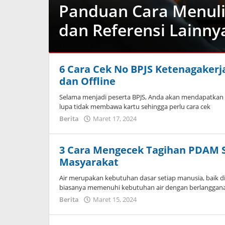
Panduan Cara Menulis
dan Referensi Lainny
Berita
,
6 Cara Cek No BPJS Ketenagakerj
Pendidikan
dan Offline
Maret
21,
Selama menjadi peserta BPJS, Anda akan mendapatkan k
2024
lupa tidak membawa kartu sehingga perlu cara cek
oleh
Berita
Maret 17, 2024
oleh
Dimas
Dimas
Andreyan
Andreyan
Pradana
Pradana
3 Cara Mengecek Tagihan PDAM 
Putra
Putra
Masyarakat
Air merupakan kebutuhan dasar setiap manusia, baik d
biasanya memenuhi kebutuhan air dengan berlanggan
Berita
Maret 15, 2024
oleh
Dimas
Andreyan