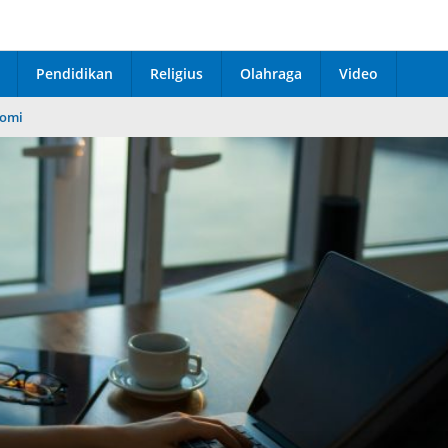
Pendidikan
Religius
Olahraga
Video
omi