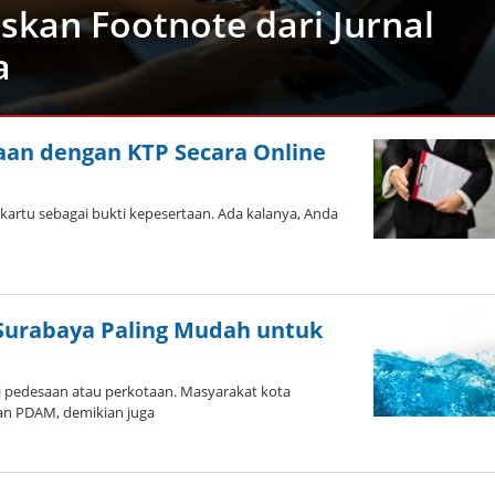
kan Footnote dari Jurnal
a
aan dengan KTP Secara Online
artu sebagai bukti kepesertaan. Ada kalanya, Anda
Surabaya Paling Mudah untuk
i pedesaan atau perkotaan. Masyarakat kota
an PDAM, demikian juga