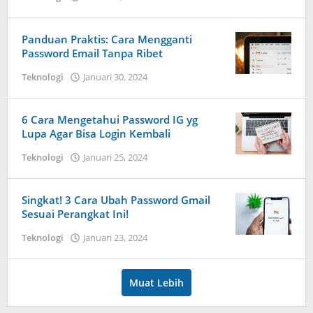
Dimas
Andreyan
Pradana
Panduan Praktis: Cara Mengganti
Putra
Password Email Tanpa Ribet
Teknologi
Januari 30, 2024
oleh
Dimas
Andreyan
Pradana
6 Cara Mengetahui Password IG yg
Putra
Lupa Agar Bisa Login Kembali
Teknologi
Januari 25, 2024
oleh
Dimas
Andreyan
Pradana
Singkat! 3 Cara Ubah Password Gmail
Putra
Sesuai Perangkat Ini!
Teknologi
Januari 23, 2024
oleh
Dimas
Andreyan
Pradana
Muat Lebih
Putra