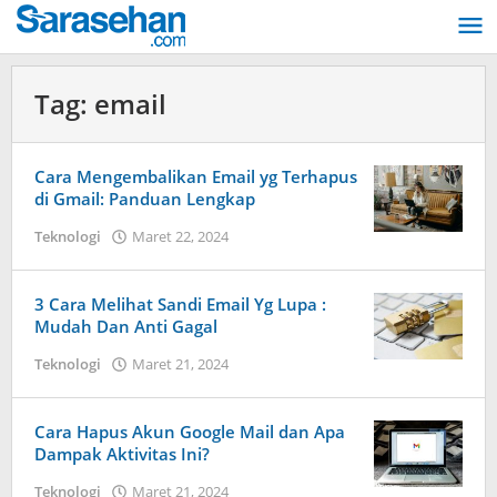
Lewati
ke
konten
Tag:
email
Cara Mengembalikan Email yg Terhapus
di Gmail: Panduan Lengkap
Teknologi
Maret 22, 2024
oleh
Dimas
Andreyan
Pradana
3 Cara Melihat Sandi Email Yg Lupa :
Putra
Mudah Dan Anti Gagal
Teknologi
Maret 21, 2024
oleh
Dimas
Andreyan
Pradana
Cara Hapus Akun Google Mail dan Apa
Putra
Dampak Aktivitas Ini?
Teknologi
Maret 21, 2024
oleh