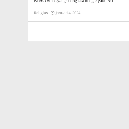
Islam. Ormas yang sering kita dengar yaitu NU
Religius
Januari 4, 2024
oleh
Dimas
Andreyan
Pradana
Putra