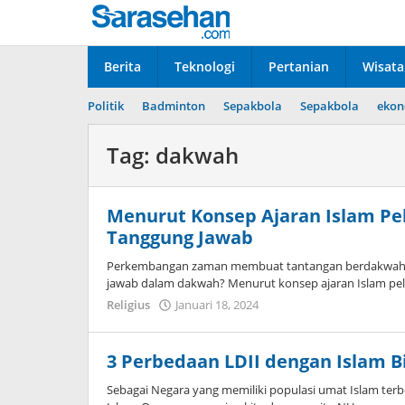
Lewati
ke
konten
Berita
Teknologi
Pertanian
Wisata
Politik
Badminton
Sepakbola
Sepakbola
ekon
Tag:
dakwah
Menurut Konsep Ajaran Islam P
Tanggung Jawab
Perkembangan zaman membuat tantangan berdakwah s
jawab dalam dakwah? Menurut konsep ajaran Islam p
Religius
Januari 18, 2024
oleh
Dimas
Andreyan
Pradana
3 Perbedaan LDII dengan Islam B
Putra
Sebagai Negara yang memiliki populasi umat Islam terb