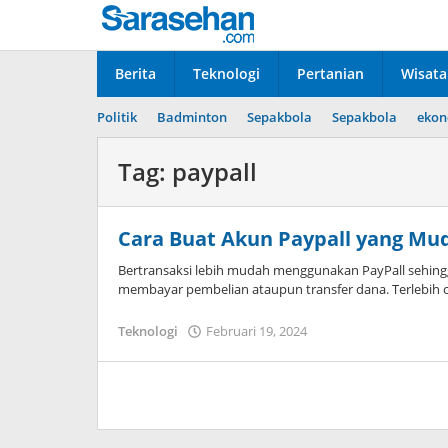
Lewati
ke
konten
Berita
Teknologi
Pertanian
Wisata
Politik
Badminton
Sepakbola
Sepakbola
ekon
Tag:
paypall
Cara Buat Akun Paypall yang Mu
Bertransaksi lebih mudah menggunakan PayPall sehing
membayar pembelian ataupun transfer dana. Terlebih c
Teknologi
Februari 19, 2024
oleh
Dimas
Andreyan
Pradana
Putra