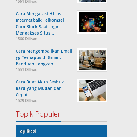
1561 Dilihat
Cara Mengatasi Https
Internetbaik Telkomsel
Com Block Saat Ingin
Mengakses Situs…
1560 Dilihat
Cara Mengembalikan Email
yg Terhapus di Gmail:
Panduan Lengkap
1551 Dilihat
Cara Buat Akun Fesbuk
Baru yang Mudah dan
Cepat
1529 Dilihat
Topik Populer
aplikasi