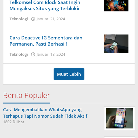
Putra
Telkomsel Com Block Saat Ingin
Mengakses Situs yang Terblokir
Teknologi
Januari 21, 2024
oleh
Dimas
Andreyan
Pradana
Cara Deactive IG Sementara dan
Putra
Permanen, Pasti Berhasil!
Teknologi
Januari 18, 2024
oleh
Dimas
Andreyan
Pradana
Muat Lebih
Putra
Berita Populer
Cara Mengembalikan WhatsApp yang
Terhapus Tapi Nomor Sudah Tidak Aktif
1802 Dilihat