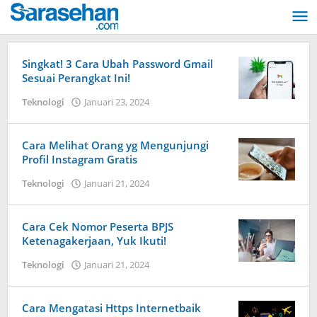
Lewati
ke
konten
Singkat! 3 Cara Ubah Password Gmail
Sesuai Perangkat Ini!
Teknologi
Januari 23, 2024
oleh
Dimas
Andreyan
Pradana
Cara Melihat Orang yg Mengunjungi
Putra
Profil Instagram Gratis
Teknologi
Januari 21, 2024
oleh
Dimas
Andreyan
Pradana
Cara Cek Nomor Peserta BPJS
Putra
Ketenagakerjaan, Yuk Ikuti!
Teknologi
Januari 21, 2024
oleh
Dimas
Andreyan
Pradana
Cara Mengatasi Https Internetbaik