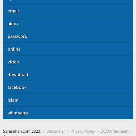
email
akun
password
online
video
download
facebook
islam
whatsapp
Sarasehan.com 2023
Disclaimer
Privacy Policy
DCMA Request