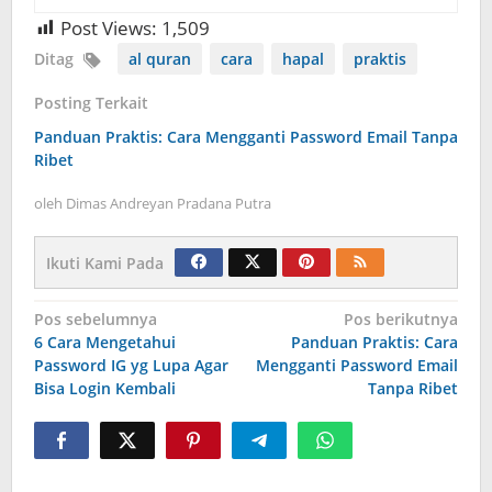
Post Views:
1,509
Ditag
al quran
cara
hapal
praktis
Posting Terkait
Panduan Praktis: Cara Mengganti Password Email Tanpa
Ribet
oleh
Dimas Andreyan Pradana Putra
Ikuti Kami Pada
Navigasi
Pos sebelumnya
Pos berikutnya
6 Cara Mengetahui
Panduan Praktis: Cara
pos
Password IG yg Lupa Agar
Mengganti Password Email
Bisa Login Kembali
Tanpa Ribet