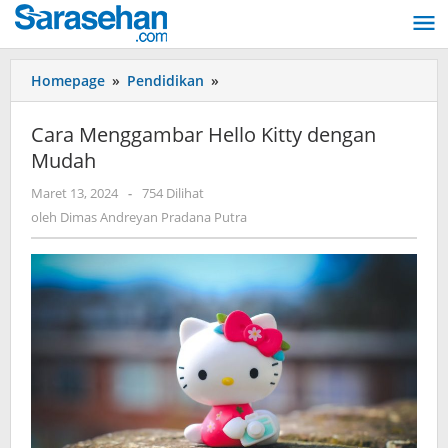
Lewati
ke
konten
Homepage
»
Pendidikan
»
Cara
Menggambar
Hello
Cara Menggambar Hello Kitty dengan
Kitty
Mudah
dengan
Mudah
Maret 13, 2024
oleh
-
754 Dilihat
Dimas
oleh
Dimas Andreyan Pradana Putra
Andreyan
Pradana
Putra